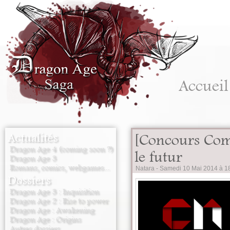
Accueil
Actualités
[Concours Com
Dragon Age 4 (coming soon ?)
le futur
Dragon Age 3
Romans, comics, webgames...
Natara -
Samedi 10 Mai 2014 à 1
Dossiers
Dragon Age 3 : Inquisition
Dragon Age 2 : Rise to power
Dragon Age : Awakening
Dragon Age : Origins
Autres dossiers