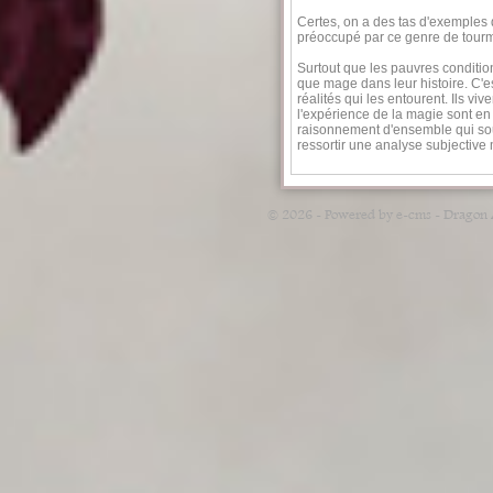
Certes, on a des tas d'exemples
préoccupé par ce genre de tourmen
Surtout que les pauvres condition
que mage dans leur histoire. C'e
réalités qui les entourent. Ils v
l'expérience de la magie sont 
raisonnement d'ensemble qui souh
ressortir une analyse subjective 
© 2026 - Powered by e-cms -
Dragon