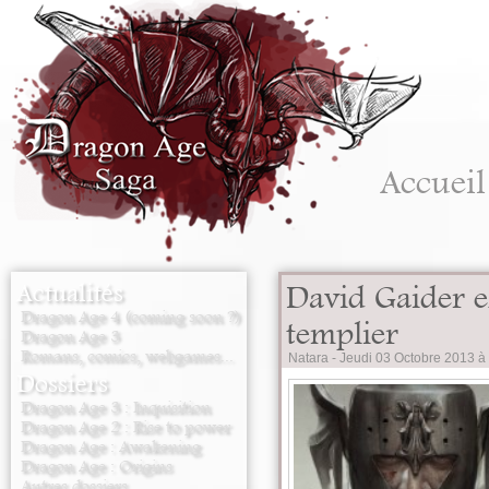
Accueil
Actualités
David Gaider e
Dragon Age 4 (coming soon ?)
templier
Dragon Age 3
Romans, comics, webgames...
Natara -
Jeudi 03 Octobre 2013 à
Dossiers
Dragon Age 3 : Inquisition
Dragon Age 2 : Rise to power
Dragon Age : Awakening
Dragon Age : Origins
Autres dossiers