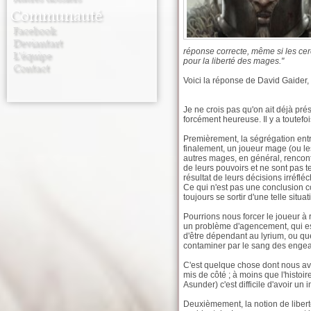
Communauté
Facebook
Deviantart
réponse correcte, même si les cer
L'équipe
pour la liberté des mages."
Contact
Voici la réponse de David Gaider, 
Je ne crois pas qu'on ait déjà pr
forcément heureuse. Il y a toutefo
Premièrement, la ségrégation entr
finalement, un joueur mage (ou l
autres mages, en général, rencont
de leurs pouvoirs et ne sont pas 
résultat de leurs décisions irréfléc
Ce qui n'est pas une conclusion 
toujours se sortir d'une telle situ
Pourrions nous forcer le joueur à r
un problème d'agencement, qui es
d'être dépendant au lyrium, ou q
contaminer par le sang des engean
C'est quelque chose dont nous av
mis de côté ; à moins que l'histo
Asunder) c'est difficile d'avoir un
Deuxièmement, la notion de liberté