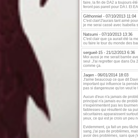
faire, la fin de DA2 a toujours ét
feront pas pareil pour DA:I. Et EA
Gilthonniel -
07/10/2013 11:04
C'est clair!J'aurais tant aimé pou
je me serai cassé avec Isabella s
Natsumi -
07/10/2013 13:36
C'est clair que ça aurait été la m
ou faire le tour du monde des ba
sergueil-15 -
21/12/2013 6:36
Moi aussi je me serait barrée ave
seul .J'ai regretter que dans Da 2
comme ça.
Jaqen -
06/01/2014 18:03
J'aime beaucoup ce que dit David
important qui influence la pensé
pas si dangereuse qu'on veut le f
Aucun d'eux n'a jamais de prob
principal n'a jamais eu de problè
n'expérimentent pas les tourment
faiblesses qui résultent de sa pu
sécuritaires apparaissent surto
yeux, ce qui est je crois un peu
Evidemment, ça fait un peu tâche 
sang, j'ai pas de problèmes, mais
avoir des problèmes, sans que j'e