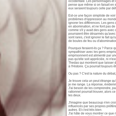
occidentale. Les personnages et l
pense que même si on faisait en s
eux seraient toujours celle par dé
Est-ce une façon simpliste de voir
problèmes d'oppression au monde 
ignorer les différences. Les gens 
en abomination, et ne font pas d
comme s'il y avait des gens avec 
pourraient être désarmés qu'avec 
sont rares, c'est ignorer le fait 
de boules de feu ou d'abominatio
Pourquoi feraient-ils ça ? Parce 
sympathiser avec les gens empris
emprisonnent est alimenté par une
pas qu'elle soit appréciée, ni n'ex
Thedas qui montrent que laisser d
à l'Histoire. Ça pourrait toujours êt
Ou pas ? C'est la nature du déba
Je trouve cela un peut étrange qu
je me range. La réponse, évidemme
J'ai besoin de les comprendre, pa
rationnel pourrait trouver, alors 
les deux.
J'imagine que beaucoup n'en croiro
influencés par ses propres préfér
autres. Et c'est très bien.
J'ai hâte de vous montrer ce que n