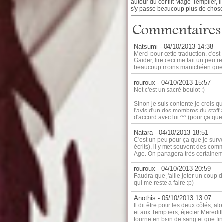
autour du conflit Mage-Templier, il
s'y passe beaucoup plus de chose
Commentaires
Natsumi -
04/10/2013 14:38
Merci pour cette traduction, c'est
Gaider, lire ceci me fait un peu r
beaucoup moins manichéen que j'a
rouroux -
04/10/2013 15:57
Net c'est un sacré boulot :)
Sinon je suis contente je crois q
l'avis d'un des membres du staff 
d'accord avec lui ^^ (pour ça que
Natara -
04/10/2013 18:51
C'est un peu pour ça que je surve
écrits), il y met souvent des co
Age. On partagera très certainem
rouroux -
04/10/2013 20:59
Faudra que j'aille jeter un coup 
qui me reste a faire :p)
Anothis -
05/10/2013 13:07
Il dit être pour les deux côtés, 
et aux Templiers, éjecter Meredit
tourne en bain de sang et que fina