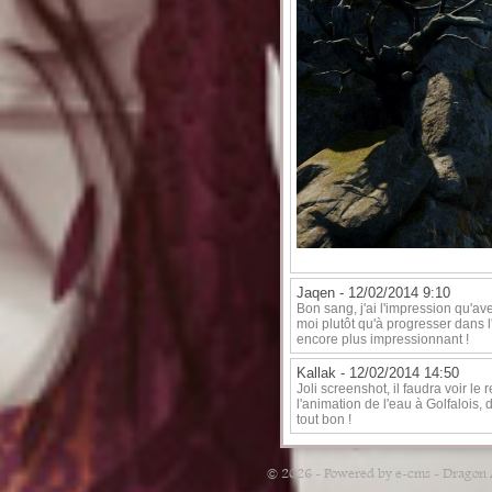
Jaqen -
12/02/2014 9:10
Bon sang, j'ai l'impression qu'a
moi plutôt qu'à progresser dans l'
encore plus impressionnant !
Kallak -
12/02/2014 14:50
Joli screenshot, il faudra voir le
l'animation de l'eau à Golfalois
tout bon !
© 2026 - Powered by e-cms -
Dragon