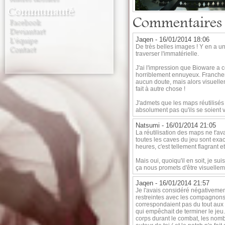
Communauté
Commentaires
Facebook
Deviantart
Jaqen -
16/01/2014 18:06
L'équipe
De très belles images ! Y en a une
Contact
traverser l'immatérielle.
J'ai l'impression que Bioware a 
horriblement ennuyeux. Franchemen
aucun doute, mais alors visuellem
fait à autre chose !
J'admets que les maps réutilisés
absolument pas qu'ils se soient 
Natsumi -
16/01/2014 21:05
La réutilisation des maps ne t'ava
toutes les caves du jeu sont exa
heures, c'est tellement flagrant e
Mais oui, quoiqu'il en soit, je s
ça nous promets d'être visuellem
Jaqen -
16/01/2014 21:57
Je l'avais considéré négativement,
restreintes avec les compagnons,
correspondaient pas du tout aux m
qui empêchait de terminer le jeu
corps durant le combat, les nomb