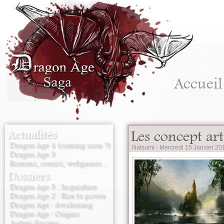
Accueil
Actualités
Les concept art
Dragon Age 4 (coming soon ?)
Natsumi -
Mercredi 15 Janvier 20
Dragon Age 3
Romans, comics, webgames...
Dossiers
Dragon Age 3 : Inquisition
Dragon Age 2 : Rise to power
Dragon Age : Awakening
Dragon Age : Origins
Autres dossiers