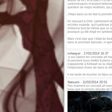
autour de toi ( et le patch n'a fai
cartoonesques m'avaient tellement
question de maps réutilisés, qui p
J'étais dans un tel état la premi
En rejouant à DAII, calmement et 
est bien insipide, qu'il participe 
m'étonne tout de même que ce soi
pourquoi ça été érigé en symbol
Mais c'est clair que c'était du f
dans le prochain épisode, ni apr
mrlawyer -
17/01/2014 16:37
:o oui j'adore les concepts art 
ils peuvent nous mettre tt pleins 
s'apparente à Kirkwall ou la cita
l'impression d'une vie dans la vill
il me tarde de toucher ce bijou ou 
Natsumi -
11/02/2014 20:01
Pas vraiment un concept art mais 
beau que la version aboutie de D