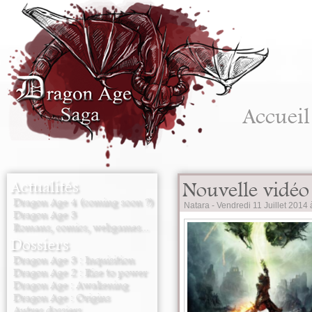
Accueil
Actualités
Nouvelle vidéo
Dragon Age 4 (coming soon ?)
Natara -
Vendredi 11 Juillet 2014
Dragon Age 3
Romans, comics, webgames...
Dossiers
Dragon Age 3 : Inquisition
Dragon Age 2 : Rise to power
Dragon Age : Awakening
Dragon Age : Origins
Autres dossiers