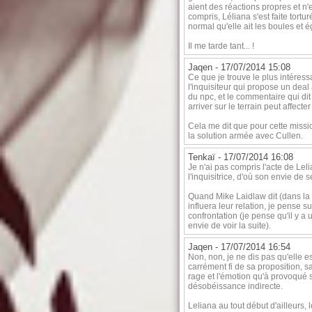
aient des réactions propres et n'e
compris, Léliana s'est faite tortu
normal qu'elle ait les boules et ég
Il me tarde tant... !
Jaqen -
17/07/2014 15:08
Ce que je trouve le plus intéres
l'inquisiteur qui propose un deal
du npc, et le commentaire qui dit
arriver sur le terrain peut affecter
Cela me dit que pour cette missio
la solution armée avec Cullen.
Tenkaï -
17/07/2014 16:08
Je n'ai pas compris l'acte de Lel
l'inquisitrice, d'où son envie de s
Quand Mike Laidlaw dit (dans la v
influera leur relation, je pense s
confrontation (je pense qu'il y a 
envie de voir la suite).
Jaqen -
17/07/2014 16:54
Non, non, je ne dis pas qu'elle est
carrément fi de sa proposition, s
rage et l'émotion qu'à provoqué 
désobéissance indirecte.
Leliana au tout début d'ailleurs, 