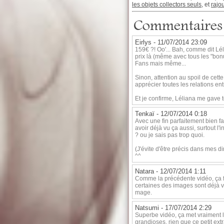
les objets collectors seuls,
et
rajo
Commentaires
Eirlys -
11/07/2014 23:09
159€ ?! Oo'... Bah, comme dit Léli
prix là (même avec tous les "bonu
Fans mais même...
Sinon, attention au spoil de cett
apprécier toutes les relations ent
Et je confirme, Léliana me gave 
Tenkaï -
12/07/2014 0:18
Avec une fin parfaitement bien fa
avoir déjà vu ça aussi, surtout l'i
? ou je sais pas trop quoi.
(J'évite d'être précis dans mes d
^^
Natara -
12/07/2014 1:11
Comme la précédente vidéo, ça fai
certaines des images sont déjà v
mage.
Natsumi -
17/07/2014 2:29
Superbe vidéo, ça met vraiment l'
grandioses, rien que ce petit ex