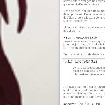
affirme que les mages ne devraien
gravement affectée après ça.
Donc en gros, rien que l'idée m
désapprouvera. De toute évidence
décision et cela affectera Leliana 
subi principalement. )
Et pour ce qui est de Leliana et s
nos choix; ;D
Eirlys -
17/07/2014 18:06
J'avais pas compris que ce qui se
joueur et je trouve ça d'autant p
le fait qu'on puisse choisir qui e
Bref, j'ai vraiment hâte d'avoir 
Tenkaï -
18/07/2014 3:22
Leliana au tout début d'ai
qu'elle a subi et elle af
Elle s'est endurcie, elle 
Je n'avais pas tiqué sur le dialo
bout à bout nous donne une vue 
physique lui même. Je vais regar
me donnant encore plus envie d'
mrlawyer -
18/07/2014 11:05