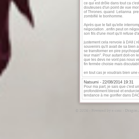
ce qui est drôle dans tout ca c'e
douteuses d'un point de vue mo
of Thrones. quand Lelianna prend 
zombifié le bonhomme.
Après que le fait qu'elle interromp
négociation ..enfin peut on négo
son fils d'une mort qu'il refuse d'
justement cela renvoie à DAII ( r
souvenirs qu'il avait de sa bien
se transformer en pire psychopath
leur main". Pour autant doit-on l
que les devs ne vont pas nous v
fin fermée choisie mais discutab
en tout cas je voudrais bien une e
Natsumi -
22/08/2014 19:31
Pour ma part, je sais que c'est 
profondément blessé et endurcie.
tendance à me gonfler dans DAO 
© 2026 - Powered by e-cms -
Dragon