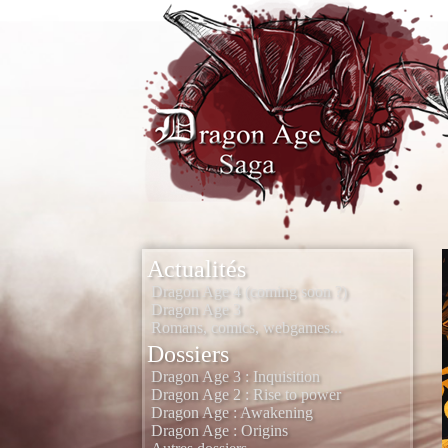
Actualités
Dragon Age 4 (coming soon ?)
Dragon Age 3
Romans, comics, webgames...
Dossiers
Dragon Age 3 : Inquisition
Dragon Age 2 : Rise to power
Dragon Age : Awakening
Dragon Age : Origins