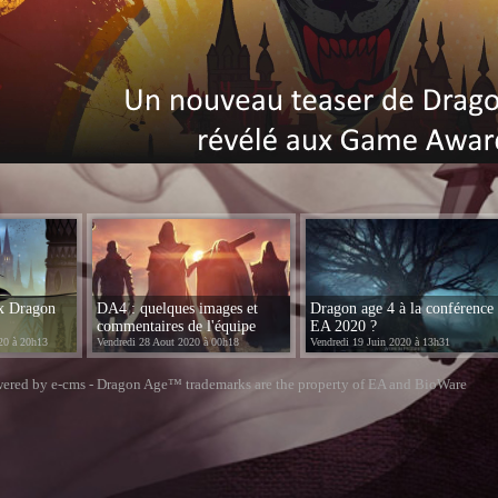
ux Dragon
DA4 : quelques images et
Dragon age 4 à la conférence
commentaires de l'équipe
EA 2020 ?
20 à 20h13
Vendredi 28 Aout 2020 à 00h18
Vendredi 19 Juin 2020 à 13h31
ered by e-cms -
Dragon Age™
trademarks are the property of EA and BioWare