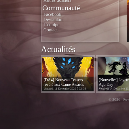
Autres dossiers
Communauté
Facebook
Deviantart
L'équipe
Contact
Actualités
[DA4] Nouveau Teasers
[Nouvelles] Joye
révélé aux Game Awards
Age Day !
Vendredi 11 Decembre 2020 à 02h39
Vendredi 04 Decembre 20
© 2026 - Pow